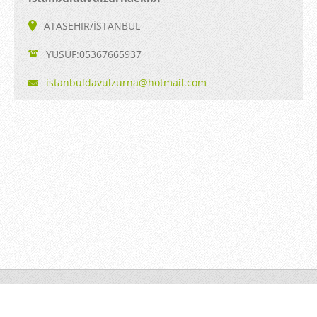
ATASEHIR/İSTANBUL
YUSUF:05367665937
istanbul
davulzur
na@hotma
il.com
© 2015 Tüm Hakları Saklıdır.
Ücretsiz web sitesi oluşturun!