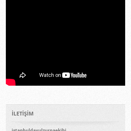
İLETIŞIM
istanbuldavulzurnaekibi