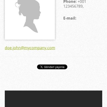
Phone:
+001
123456789,
E-mail:
doe.john@mycompany.com