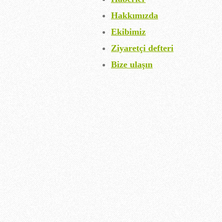
Hakkımızda
Ekibimiz
Ziyaretçi defteri
Bize ulaşın