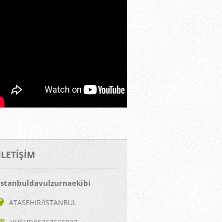
İLETIŞIM
istanbuldavulzurnaekibi
ATASEHIR/İSTANBUL